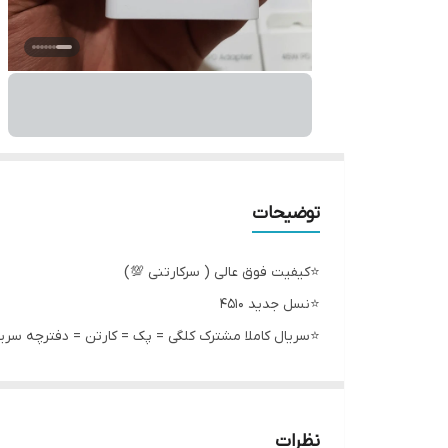
توضیحات
⭐️کیفیت فوق عالی ( سرکارتنی 💯)
⭐️نسل جدید 4510
⭐️سریال کاملا مشترک کلگی = پک = کارتن = دفترچه سریا
⭐️دارای دفترچه با مشخصات کامل و سریال مشترک با کلگ
⭐️سوپر فست شارژ 2️⃣بر روی تمامی مدل ها
⭐️برد اورجینال (فول آیسی)
نظرات