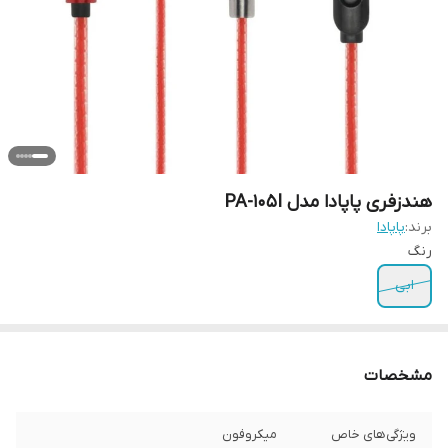
هندزفری پاپادا مدل PA-105I
برند:
پاپادا
رنگ
ابی
مشخصات
ویژگی‌های خاص
میکروفون