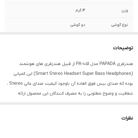
وزن
14 گرم
نوع گوشی
دو گوشی
نوع اتصال
باسیم
توضیحات
مناسب برای
مکالمه , گیمینگ , ورزش , کاربری عمومی
هندزفری PAPADA مدل PA-105I از قبیل هندزفری های هوشمند
قطر درایور
10 میلی‌متر
(Smart Stereo Headset Super Bass Headphones) این کمپانی
رابط‌ها
جک 3.5 میلی‌متری صدا
بوده که صدای بیس فوق العاده آن باوجود کیفیت صدای عالی Stereo ،
شفافیت و وضوح مطلوبی را به مصرف کنندگان این محصول ارائه
حساسیت
102
میدهدو دارای سیم مقاوم سیلیکونی و شما میتوانید با این هندزفری
پاسخ فرکانسی
20-20000 هرتز
تماس برقرار کرده و یا به موسیقی های خود با بهترین کیفیت گوش فرا
نظرات
دهید. طول آن 1.200 متر و سری AUX آن از نوع جک 3.5 میلیمتری
امپدانس
16 اهم
میباشد.