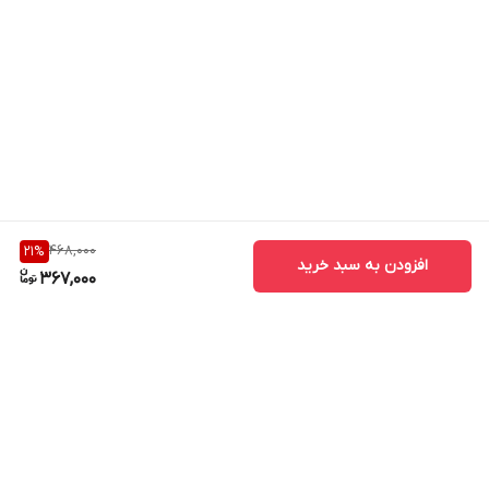
468,000
21
%
افزودن به سبد خرید
367,000