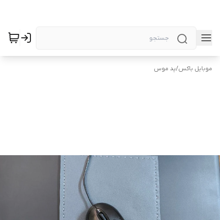
موبایل باکس
/
پد موس