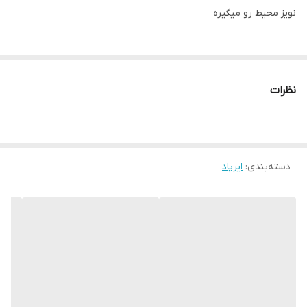
نویز محیط رو میگیره
کیف چرمی ایرپاد ، باقیمت۳۶۰ تومان رو در کنار این ایرپاد فقط با مبلغ
۱۴۰ تومان میتونید تهیه کنین
نظرات
دسته‌بندی
:
ایرپاد