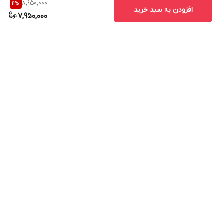
8,950,000
11
%
افزودن به سبد خرید
7,950,000
برگشت به بالا
ارسال ویژه
پشتیبانی ۲۴ ساعته