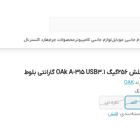
زم جانبی موبایل
لوازم جانبی کامپیوتر
محصولات چرم
هارد اکسترنال
گیگ 1.OAk A-315 USB3 گارانتی بلوط
ند:
OAK
نگ
گلد
نقره ای
ته‌بندی
:
فلش