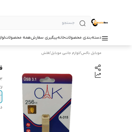
دسته‌بندی محصولات
خانه
پیگیری سفارش
همه محصولات
لوا
موبایل باکس
/
لوازم جانبی موبایل
/
فلش
فلش 256
بر
ر
دس