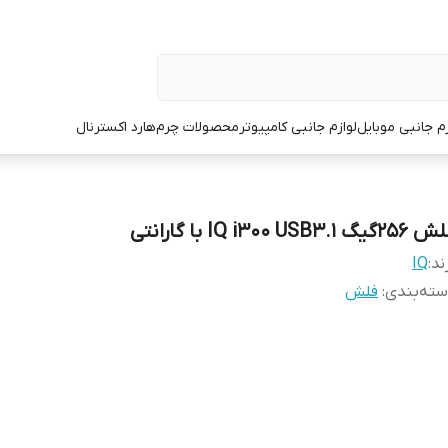
زم جانبی موبایل
لوازم جانبی کامپیوتر
محصولات چرم
هارد اکسترنال
2گیگ 1.IQ i300 USB3 با گارانتی
ند:
IQ
ته‌بندی
:
فلش