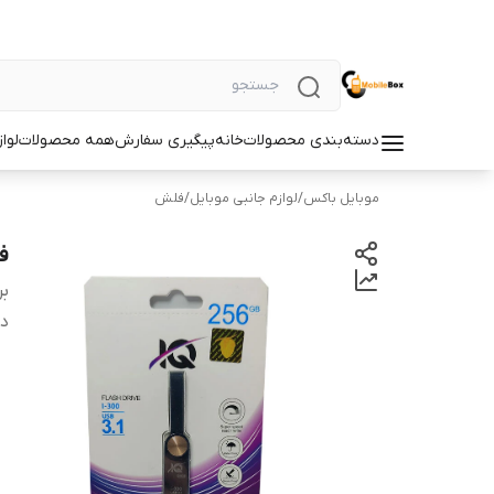
دسته‌بندی محصولات
خانه
پیگیری سفارش
همه محصولات
لوا
موبایل باکس
/
لوازم جانبی موبایل
/
فلش
فلش 56
بر
دس