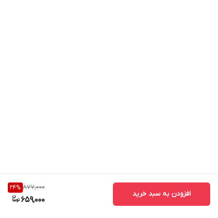
هدیه دادن در مناسبت‌هایی مانند تولد، روز پدر، روز مرد یا هدیه
مدیریتی است.
مشخصات فنی
ویژگی توضیحات
نوع محصول ست جاکارتی و جاکلیدی
جنس چرم طبیعی بزی
طرح کورو (Kuro)
ابعاد ۸×۱۲ سانتی‌متر
تعداد جای کارت ۱۰ عدد
نوع دوخت دست‌دوز ظریف
کاربرد استفاده روزمره و هدیه
877,000
24
%
افزودن به سبد خرید
بسته‌بندی جعبه شیک و مقاوم
659,000
مزایا