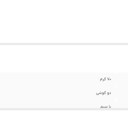
نگ
:
سبز آبی
گاه‌های ارتباطی
:
Pin 3.5mm
70 گرم
دو گوشی
با سیم
کاربری عمومی