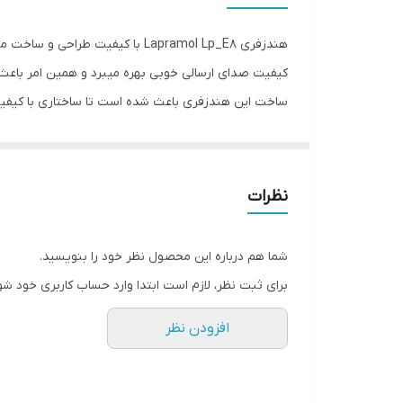
سایر مشخصات
هندزفری Lapramol Lp_E8 با کیف
رنگ
کیفیت صدای ارسالی خوبی بهره میبرد و همین امر باعث
ساخت این هندزفری باعث شده است تا ساختاری با کیفیت با
درگاه‌های ارتباطی
توانید انواع سبک های موسیقی را با تمام جزئیات بشنو
هندزفری از دو تیوپ برای جلوگیری از ورود صدای اطراف
3.5 میلیمتری می باشد.
نظرات
شما هم درباره این محصول نظر خود را بنویسید.
برای ثبت نظر، لازم است ابتدا وارد حساب کاربری خود شو
افزودن نظر