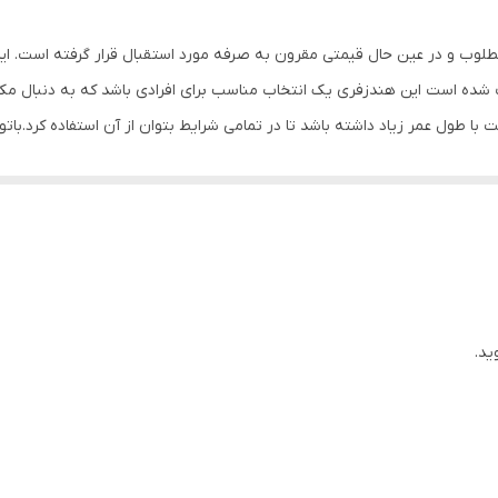
دارای پک بسته بندی
یت طراحی و ساخت مطلوب و در عین حال قیمتی مقرون به صرفه مورد استقبال قرار گرفته
سبز آبی
 شده است این هندزفری یک انتخاب مناسب برای افرادی باشد که به دنبال مک
 طول عمر زیاد داشته باشد تا در تمامی شرایط بتوان از آن استفاده کرد.باتو
Pin 3.5mm
ید. این خصیصه سبب خواهد شد تا در استفاده های طولانی مدت از آن نهایت ل
 به گوش استفاده شده است تا شما را هرچه بیشتر در زیر و بم موسیقی غوطه 
ید.