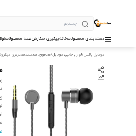
دسته‌بندی محصولات
خانه
پیگیری سفارش
همه محصولات
لوا
موبایل باکس
/
لوازم جانبی موبایل
/
هدفون، هدست،هندزفری میکروف
هن
بر
دس
و
ن
نو
من
س
ن