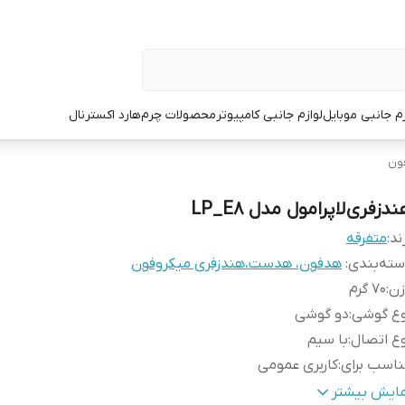
زم جانبی موبایل
لوازم جانبی کامپیوتر
محصولات چرم
هارد اکسترنال
ون
دزفری لاپرامول مدل LP_E8
ند:
متفرقه
ته‌بندی
:
هدفون، هدست،هندزفری میکروفون
زن
:
70 گرم
وع گوشی
:
دو گوشی
ع اتصال
:
با سیم
اسب برای
:
کاربری عمومی
ایر مشخصات
:
دارای پک بسته بندی
مایش بیشتر