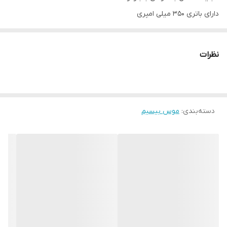
دارای باتری 350 میلی امپری
بی صدا بودن کلیک ها (سایلنت میباشد)
قطع کردن شارژ خودکار پس از پر شدن باتری
نظرات
وزن 76 گرم
رنگ مشکی
دسته‌بندی
:
موس بیسیم
5D wireless charging dual-mode mouse
Solution: Yi Zhaowei
Material: ABS metal roller
Resolution:800-1200-1600-DPI
Switch life: 1 million cycles
Battery: 350MA
Overall dimensions: 110.5*65.5*30.5mm
Mouse weight: about 76g