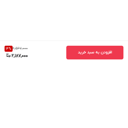
2,567,000
14
%
افزودن به سبد خرید
2,187,000
برگشت به بالا