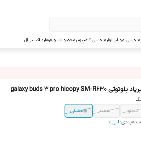
زم جانبی موبایل
لوازم جانبی کامپیوتر
محصولات چرم
هارد اکسترنال
اد بلوتوثی galaxy buds 3 pro hicopy SM-R630
نگ
سیلور
سفید
مشکی
ته‌بندی
:
ایرپاد