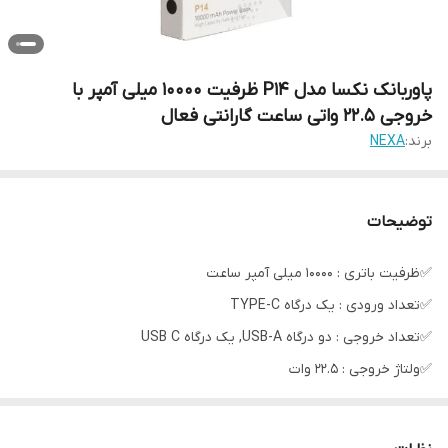
پاوربانک نکسا مدل P14 ظرفیت 10000 میلی آمپر با
خروجی 22.5 واتی ساعت گارانتی فعال
برند:
NEXA
توضیحات
✅ظرفیت باتری : 10000 میلی آمپر ساعت
✅تعداد ورودی : یک درگاه TYPE-C
✅تعداد خروجی : دو درگاه USB-A, یک درگاه USB C
✅ولتاژ خروجی : 22.5 وات
✅پشتیبانی از : FAST CHARGE
✅مناسب برای : انواع دستگاه هوشمند