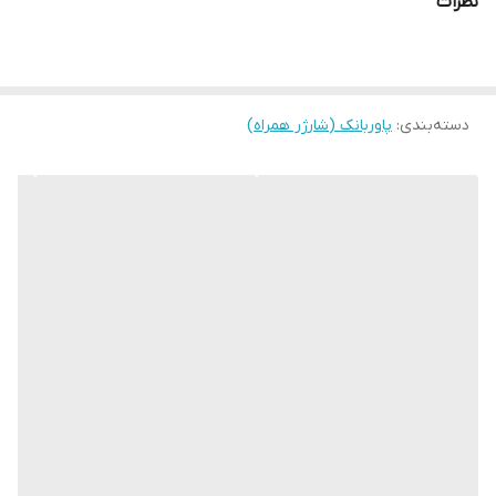
نظرات
✅گارانتی تا بهمن 1404
دسته‌بندی
:
پاوربانک (شارژر همراه)