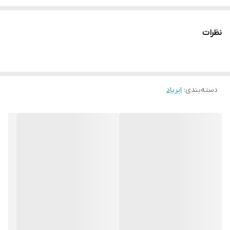
🔵 شارژرType-c👍👍
🔵 سنسور گوشی‌ها فعال
نظرات
🔵 دکمه ریست فعال
🔵 صدای کیس فعال
🔵 کیس وایرلس
🔵 GPS فعال
دسته‌بندی
:
ایرپاد
قابلیت کم و زیاد کردن صدا با گوشی ها
🔵 کیفیت صداو میکروفون‌فوق‌العاده 👍