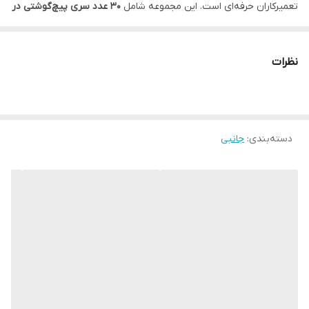
تعمیرکاران حرفه‌ای است. این مجموعه شامل
30 عدد سری پیچ‌گوشتی در
اندازه‌ها و اشکال مختلف
به همراه یک دسته‌ی ارگونومیک با طراحی
ضدلغزش است که کار با آن را راحت و دقیق می‌کند.
نظرات
ویژگی‌های ست پیچ‌گوشتی 31 عددی JK-6032D:
🔹 شامل 30 عدد سری متنوع (چهارسو، دوسو، ستاره‌ای، سه‌پر، مثلثی
و …)
دسته‌بندی
:
جانبی
🔹 دسته‌ی ضد لغزش با طراحی ارگونومیک برای کار طولانی‌مدت
🔹 مناسب برای تعمیر موبایل، لپ‌تاپ، ساعت، عینک و دستگاه‌های
الکترونیکی کوچک
🔹 جنس سری‌ها با دوام بالا
🔹 بسته‌بندی پلاستیکی محکم و قابل حمل
چرا این ست برای شما مناسب است؟
با توجه به تنوع زیاد پیچ‌ها در دستگاه‌های هوشمند امروزی، وجود یک
مجموعه کامل مثل JK-6032D باعث می‌شود در هر شرایطی ابزار مناسب