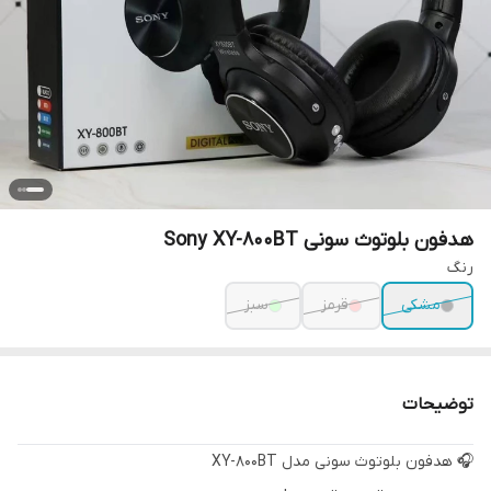
هدفون بلوتوث سونی Sony XY-800BT
رنگ
مشکی
قرمز
سبز
توضیحات
🎧 هدفون بلوتوث سونی مدل XY-800BT