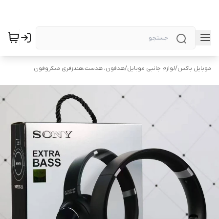
موبایل باکس
/
لوازم جانبی موبایل
/
هدفون، هدست،هندزفری میکروفون