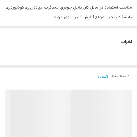
مناسب استفاده در محل کار، داخل خودرو، مسافرت، پیاده‌روی، کوه‌نوردی،
دانشگاه یا حتی موقع آرایش کردن توی خونه.
⚙️ ویژگی‌های کلیدی محصول:
✅
۳ حالت تنظیم باد (ضعیف، متوسط، قوی)
نظرات
✅
موتور قدرتمند و کم‌صدا
✅
شارژ با USB – قابل اتصال به پاوربانک، لپ‌تاپ یا آداپتور موبایل
✅
قابل استفاده به صورت دستی یا رومیزی (برخی مدل‌ها پایه‌دارند)
دسته‌بندی
:
جانبی
✅
باتری داخلی با شارژدهی بالا (بین ۱ تا ۴ ساعت)
✅
بدنه سبک، مقاوم و طراحی ارگونومیک
🔋 مشخصات فنی:
باتری لیتیومی قابل شارژ – ظرفیت متغیر بین ۱۲۰۰ تا ۲۰۰۰ میلی‌آمپر
زمان شارژ کامل: حدود ۲ ساعت
زمان استفاده مداوم: تا ۴ ساعت (بسته به قدرت باد)
پورت شارژ: microUSB یا Type-C (بسته به مدل)