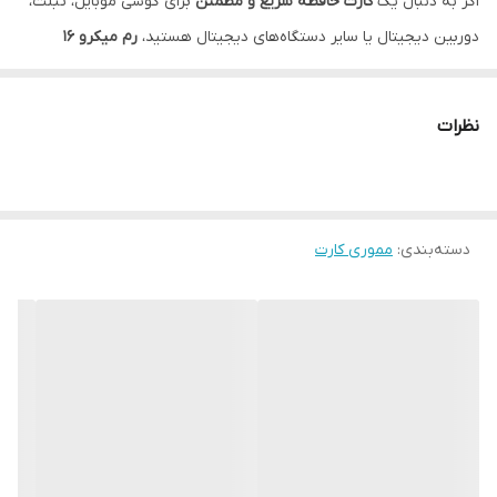
اگر به دنبال یک
کارت حافظه سریع و مطمئن
برای گوشی موبایل، تبلت،
دوربین دیجیتال یا سایر دستگاه‌های دیجیتال هستید،
رم میکرو 16
گیگابایت سیلیکون پاور مدل Elite V10 U1 C10
گزینه‌ای ایده‌آل است. این
کارت حافظه با ظرفیت مناسب و سرعت بالا، امکان ذخیره فیلم، عکس،
نظرات
موسیقی و اپلیکیشن‌ها را به صورت روان و بدون وقفه فراهم می‌کند.
ویژگی‌های رم MicroSD Silicon Power 16GB Elite
ظرفیت ذخیره‌سازی:
16 گیگابایت
دسته‌بندی
:
کلاس سرعت:
مموری کارت
Class 10 / UHS-I U1 / Video Speed V10
سرعت خواندن تا
100MB/s
مناسب برای ضبط ویدئوهای
Full HD 1080p
سازگار با انواع گوشی‌ها، تبلت‌ها، دوربین‌ها و دستگاه‌های دارای اسلات
microSD
مقاوم در برابر آب، شوک، دما و اشعه ایکس
طراحی بادوام و با طول عمر بالا