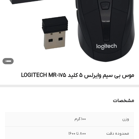
موس بی سیم وایرلس 5 کلید LOGITECH MR-175
مشخصات
وزن
100 گرم
محدوده دقت
800 تا 1600