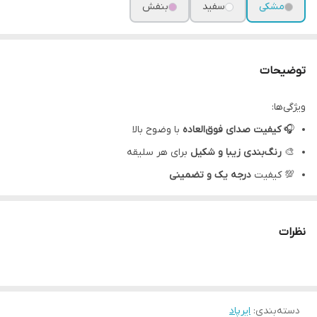
مشکی
سفید
بنفش
توضیحات
ویژگی‌ها:
🎧
کیفیت صدای فوق‌العاده
با وضوح بالا
🎨
رنگ‌بندی زیبا و شکیل
برای هر سلیقه
💯 کیفیت
درجه یک و تضمینی
📞 امکان
مکالمه شفاف و بدون نویز
🔋 باتری بادوام برای استفاده طولانی‌مدت
نظرات
چرا ایرپاد هانگر پلاس سامسونگ؟
طراحی مدرن و شیک
مناسب برای گوش دادن به موسیقی، تماشای فیلم و تماس تلفنی
دسته‌بندی
:
ایرپاد
انتخابی عالی برای هدیه دادن