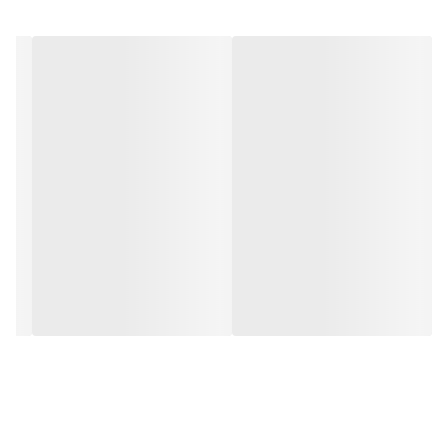
🛒 نتیجه‌گیری
با خرید
ایرپاد هانگر پلاس سامسونگ
، ترکیبی از
کیفیت، زیبایی و کارایی
را
در اختیار خواهید داشت. همین حالا سفارش دهید و لذت شنیدن صدای
باکیفیت را تجربه کنید.