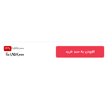
2,597,000
24
%
افزودن به سبد خرید
1,957,000
برگشت به بالا