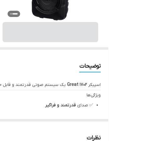
توضیحات
اسپیکر
Great 1702
یک سیستم صوتی قدرتمند و قابل حمل ا
ویژگی‌ها
✅ صدای
قدرتمند و فراگیر
✅ دارای
۲ بلندگو به ابعاد 16 اینچ
✅ ارتفاع اسپیکر:
۶۰ سانتی‌متر
✅ پشتیبانی از
رم، فلش و بلوتوث
نظرات