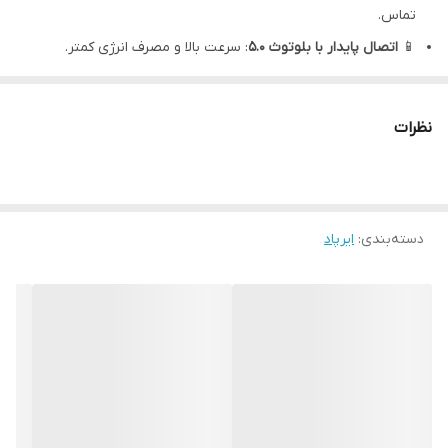
تماس.
📱
اتصال پایدار با بلوتوث ۵.۰
: سرعت بالا و مصرف انرژی کمتر.
🎙️
میکروفون دوگانه با حذف نویز محیطی
: تماس‌های واضح حتی در
مکان‌های شلوغ.
نظرات
💧
مقاوم در برابر عرق و رطوبت (IPX7)
: همراهی عالی برای ورزش و
تمرین.
🎨
تنوع رنگ (مشکی، سفید و بنفش)
: انتخابی متناسب با استایل
شما.
دسته‌بندی
:
ایرپاد
🎯 چرا True Buds Pro10 انتخاب مناسبی است؟
طراحی زیبا و مدرن با کیس شارژ کوچک و سبک
کیفیت صدای حرفه‌ای برای موسیقی و فیلم
ارگونومیک و راحت برای استفاده طولانی مدت
قیمت اقتصادی در مقایسه با امکانات پیشرفته
📦 محتویات داخل جعبه