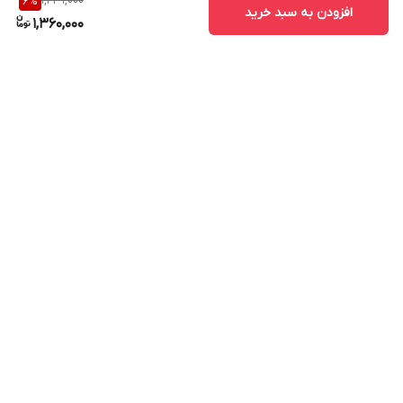
1,449,000
6
%
افزودن به سبد خرید
1,360,000
برگشت به بالا
ارسال ویژه
پشتیبانی ۲۴ ساعته