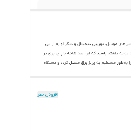
 3.0 آمپر شدت دارد و برای شارژ باتری انواع گوشی‌های موبایل، دوربین دیجیتال و دیگر لوازم از این
ه توجه داشته باشید که این سه شاخه با پریز برق در
 این تبدیل، شما می‌توانید شارژر را به‌طور مستقیم به پریز برق متصل کرده و دستگاه
مورد نظر خود را با کمک یک کابل USB به آن متصل کنید. ولتاژ ورودی در این شارژر 220 تا 240 ولت و ولتاژ خروجی در آن 20 ولت است. وزن این شارژر 80 گرم بوده و ابعاد آن به‌صورتی طراحی
افزودن نظر