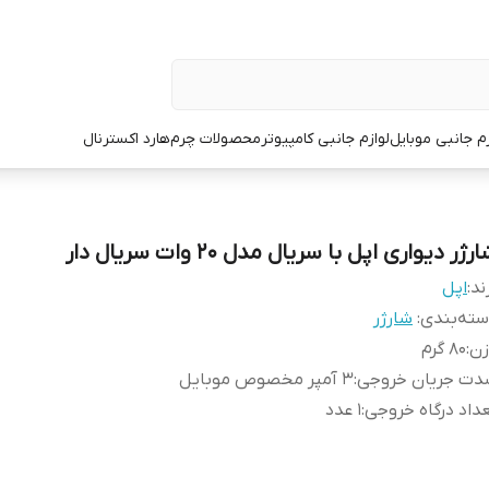
زم جانبی موبایل
لوازم جانبی کامپیوتر
محصولات چرم
هارد اکسترنال
رژر دیواری اپل با سریال مدل 20 وات سریال دار
ند:
اپل
ته‌بندی
:
شارژر
زن
:
80 گرم
دت جریان خروجی
:
3 آمپر مخصوص موبایل
داد درگاه خروجی
:
1 عدد