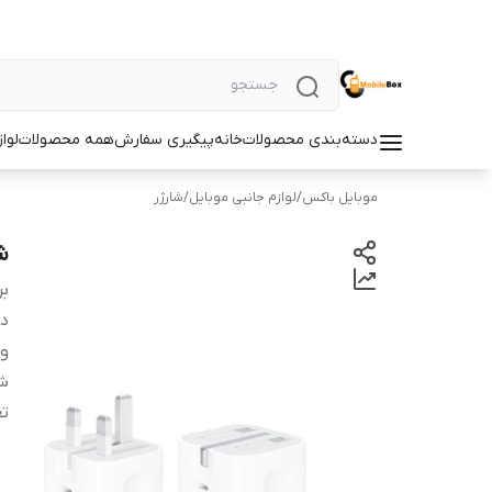
دسته‌بندی محصولات
خانه
پیگیری سفارش
همه محصولات
لوا
موبایل باکس
/
لوازم جانبی موبایل
/
شارژر
شا
بر
دس
و
ش
تع