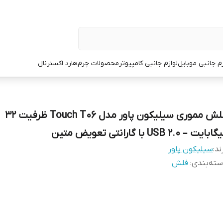
زم جانبی موبایل
لوازم جانبی کامپیوتر
محصولات چرم
هارد اکسترنال
فلش مموری سیلیکون پاور مدل Touch T06 ظرفیت 32
بایت – USB 2.0 با گارانتی تعویض متین
ند:
سیلیکون پاور
ته‌بندی
:
فلش