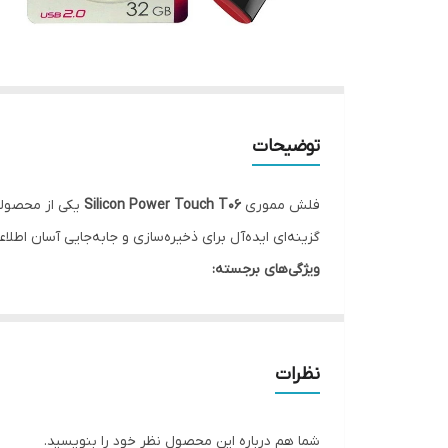
توضیحات
فلش مموری
Silicon Power Touch T06
یکی از محصولا
گزینه‌ای ایده‌آل برای ذخیره‌سازی و جابه‌جایی آسان اط
ویژگی‌های برجسته:
💾
ظرفیت ذخیره‌سازی:
32 گیگابایت
⚡
رابط کاربری:
USB 2.0 (سازگار با پورت‌های USB 3.0 و 1.1)
🧲
طراحی فلزی بادوام:
مقاوم در برابر ضربه، گردوغب
نظرات
🔗
ابعاد بسیار کوچک و سبک:
قابل اتصال به دسته‌کل
💻
سازگاری بالا:
پشتیبانی از سیستم‌عامل‌های Windows، macOS و Linux
شما هم درباره این محصول نظر خود را بنویسید.