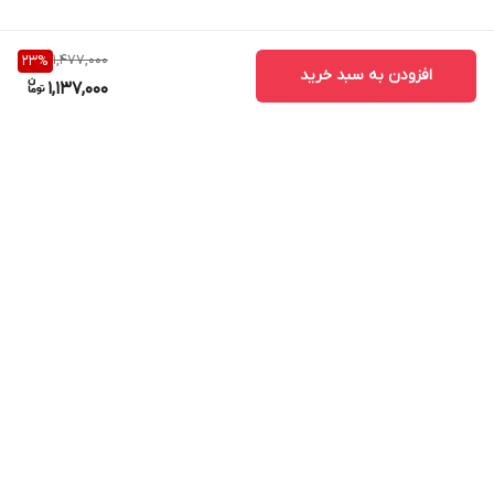
1,477,000
23
%
افزودن به سبد خرید
1,137,000
برگشت به بالا
ارسال ویژه
پشتیبانی ۲۴ ساعته