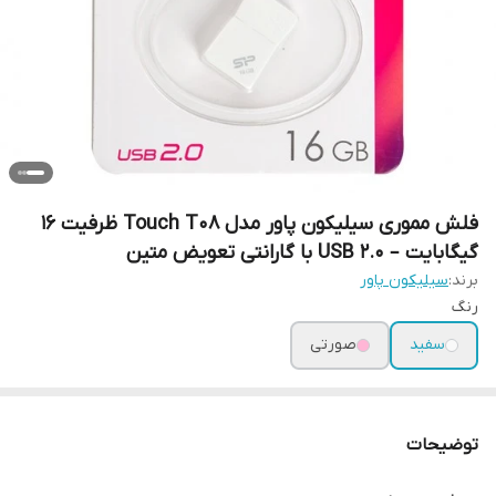
فلش مموری سیلیکون پاور مدل Touch T08 ظرفیت 16
گیگابایت – USB 2.0 با گارانتی تعویض متین
برند:
سیلیکون پاور
رنگ
سفید
صورتی
توضیحات