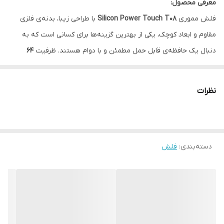
معرفی محصول:
فلش مموری
Silicon Power Touch T08
با طراحی زیبا، بدنه‌ی فلزی
مقاوم و ابعاد کوچک، یکی از بهترین گزینه‌ها برای کسانی است که به
دنبال یک حافظه‌ی قابل حمل مطمئن و با دوام هستند. ظرفیت
64
گیگابایت
این مدل فضای کافی برای ذخیره و انتقال حجم زیادی از فایل‌ها،
عکس‌ها، ویدیوها و اسناد مهم را در اختیار شما قرار می‌دهد.
نظرات
⭐ ویژگی‌های کلیدی
💾
ظرفیت ذخیره‌سازی:
64 گیگابایت
⚡
رابط کاربری:
USB 2.0 (سازگار با USB 3.0 و USB 1.1)
دسته‌بندی
:
فلش
🧲
بدنه فلزی مقاوم:
مقاوم در برابر خط و خش، گردوغبار و پاشش آب
🔗
طراحی بدون درپوش (Capless Design):
ساده، کاربردی و همیشه
آماده استفاده
🖥️
سازگاری بالا:
پشتیبانی از Windows، macOS و Linux
🧩
کوچک و سبک:
مناسب برای اتصال به جاکلیدی یا کیف