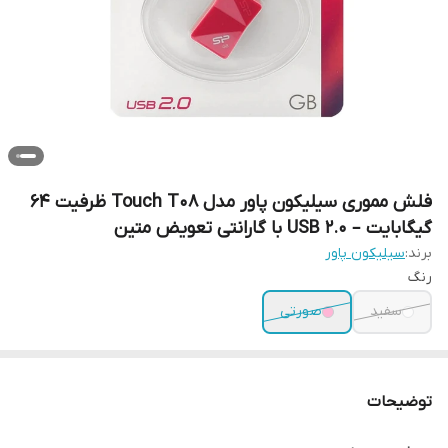
فلش مموری سیلیکون پاور مدل Touch T08 ظرفیت 64
گیگابایت – USB 2.0 با گارانتی تعویض متین
برند:
سیلیکون پاور
رنگ
سفید
صورتی
توضیحات