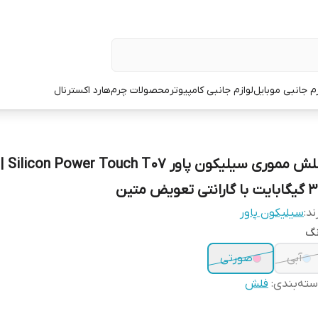
زم جانبی موبایل
لوازم جانبی کامپیوتر
محصولات چرم
هارد اکسترنال
فلش مموری
با گارانتی تعویض متین
ند:
سیلیکون پاور
نگ
آبی
صورتی
ته‌بندی
:
فلش