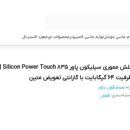
زم جانبی موبایل
لوازم جانبی کامپیوتر
محصولات چرم
هارد اکسترنال
فلش مموری سیلیکون پاور n Power Touch 835
 64 گیگابایت با گارانتی تعویض متین
ند:
سیلیکون پاور
ته‌بندی
:
فلش