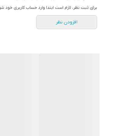
سازگاری با سیستم‌عامل‌ها:
Windows 10/8/7/XP، macOS 10.3 یا بالاتر، Linux 2.6.x یا بالاتر
برای ثبت نظر، لازم است ابتدا وارد حساب کاربری خود شو
🔹 ویژگی‌های برجسته
افزودن نظر
سرعت انتقال بالا:
رابط USB 3.2 Gen 1 امکان انتقال سریع داده‌ها را فراهم می‌کند.
طراحی مقاوم:
بدنه پلاستیکی فشرده با فناوری COB از فلش مموری در برابر آسیب‌های فیزیکی محافظت می‌کند.
قابلیت حمل آسان:
ابعاد کوچک و وزن سبک، حمل و ا
سازگاری گسترده:
با اکثر سیستم‌عامل‌ها و نسخه‌های قبلی USB ساز