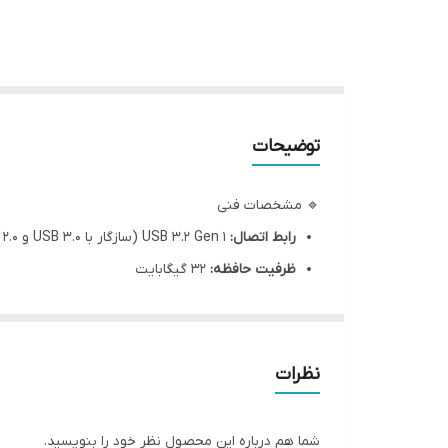
توضیحات
🔹 مشخصات فنی
رابط اتصال:
USB 3.2 Gen 1 (سازگار با USB 3.0 و USB 2.0)
ظرفیت حافظه:
32 گیگابایت
ابعاد:
24.2 × 15.8 × 7.8 میلی‌متر
وزن:
3.59 گرم
رنگ‌ها:
مشکی، قرمز
نظرات
جنس بدنه:
پلاستیک فشرده (COB)
ویژگی‌های اضافی:
مقاوم در برابر آب، گرد و غبار و ل
شما هم درباره این محصول نظر خود را بنویسید.