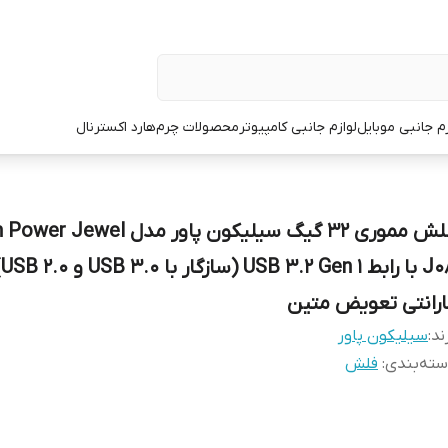
زم جانبی موبایل
لوازم جانبی کامپیوتر
محصولات چرم
هارد اکسترنال
فلش مموری 32 گیگ سیلیکون پاور مدل wel
J08
ارانتی تعویض متین
ند:
سیلیکون پاور
ته‌بندی
:
فلش