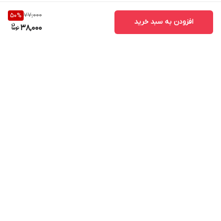
77,000
50
%
افزودن به سبد خرید
38,000
برگشت به بالا
ارسال ویژه
پشتیبانی ۲۴ ساعته