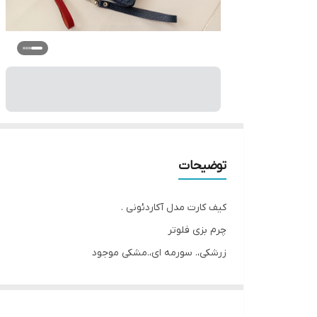
توضیحات
کیف کارت مدل آکاردئونی .
چرم بزی فلوتر
زرشکی،. سورمه ای،.مشکی موجود
ابعاد8.5*10