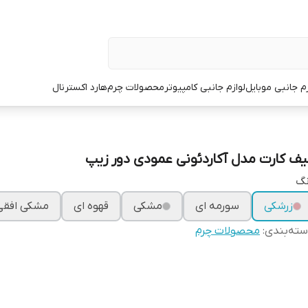
زم جانبی موبایل
لوازم جانبی کامپیوتر
محصولات چرم
هارد اکسترنال
یف کارت مدل آکاردئونی عمودی دور زیپ
نگ
زرشکی
سورمه ای
مشکی
قهوه ای
مشکی افقی
ته‌بندی
:
محصولات چرم