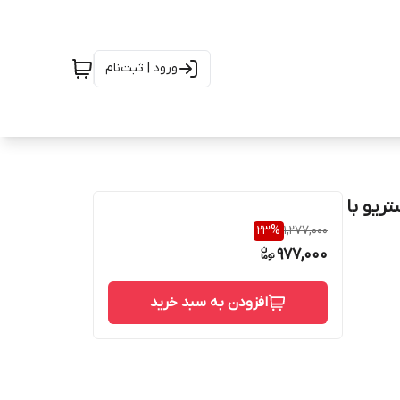
ورود | ثبت‌نام
M-22 | صدای استریو با
23
%
1,277,000
977,000
افزودن به سبد خرید