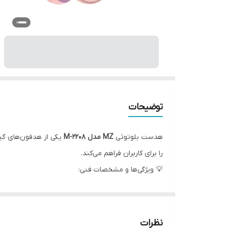
توضیحات
هدست بلوتوثی
MZ مدل M-2208
یکی از هدفون‌های گیم
را برای کاربران فراهم می‌کند.
💡 ویژگی‌ها و مشخصات فنی:
🎮
طراحی مخصوص گیمینگ
با بالشتک‌های نرم و ر
🔊
کیفیت صدای استریو
با بیس مناسب و وضوح بالا
🎤
دارای میکروفون منعطف و قابل تنظیم
برای مکال
نظرات