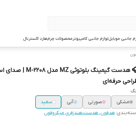
زم جانبی موبایل
لوازم جانبی کامپیوتر
محصولات چرم
هارد اکسترنال
ون
🎧 هدست گیمینگ بلوتوثی MZ مدل 08
راحی حرفه‌ای
نگ
مشکی
صورتی
آبی
سفید
ته‌بندی
:
هدفون، هدست،هندزفری میکروفون