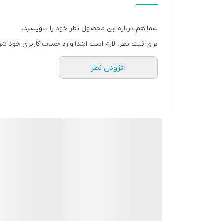
🔋
باتری بادوام و شارژدهی بالا
🔗
اتصال بلوتوث نسخه 5.3
برای ارتباط سریع و پاید
شما هم درباره این محصول نظر خود را بنویسید.
📱
سازگار با انواع گوشی‌ها، لپ‌تاپ‌ها و کنسول‌های 
برای ثبت نظر، لازم است ابتدا وارد حساب کاربری خود شو
🎨 موجود در رنگ‌های جذاب: مشکی، آبی، طوسی و
افزودن نظر
⚡ چرا هدست MZ M-2208 انتخاب خوبی است؟
اگر به دنبال
هدست گیمینگ باکیفیت و قیمت مناسب
ه
روزمره است.