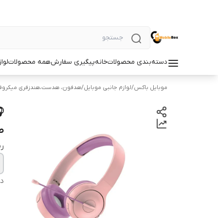
دسته‌بندی محصولات
خانه
پیگیری سفارش
همه محصولات
لوا
موبایل باکس
/
لوازم جانبی موبایل
/
هدفون، هدست،هندزفری میکروف
ط
ر
دس