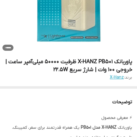
پاوربانک X-HANZ PB501 ظرفیت 50000 میلی‌آمپر ساعت |
خروجی 100 وات | شارژ سریع 22.5W
برند:
X-Hanz
توضیحات
⚡ معرفی محصول
پاوربانک
X-HANZ مدل PB501
یک همراه قدرتمند برای سفر، کمپینگ،