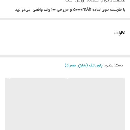
طبیعت‌گردی و استفاده روزمره است.
با ظرفیت فوق‌العاده
50000mAh
و خروجی
100 وات واقعی
، می‌توانید
لپ‌تاپ، موبایل، تبلت و سایر دستگاه‌های خود را با
سرعت بالا و اطمینان
کامل
شارژ کنید.
نظرات
این پاوربانک دارای
چراغ LED روشن و پرقدرت
است که در شرایط تاریک یا
هنگام قطع برق، به‌عنوان یک
چراغ اضطراری
نیز کاربرد دارد.
🔋
ویژگی‌های برجسته پاوربانک X-HANZ PB501
دسته‌بندی
:
پاوربانک (شارژر همراه)
⚡
ظرفیت واقعی 50000mAh
– شارژ چندباره گوشی، تبلت یا لپ‌تاپ
⚙️
خروجی 100 وات قدرتمند
– پشتیبانی از شارژ لپ‌تاپ و دستگاه‌های
بزرگ
🚀
شارژ سریع 22.5 وات (Super Fast Charging)
💡
چراغ LED پرنور
مخصوص استفاده در فضای باز و مواقع اضطراری
🔌
دارای درگاه‌های USB و Type-C
برای شارژ هم‌زمان چند دستگاه
🧳
طراحی قابل حمل و خوش‌دست
با دسته مخصوص حمل آسان