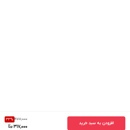
477,000
33
%
افزودن به سبد خرید
317,000