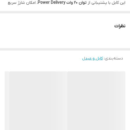
این کابل با پشتیبانی از
توان 20 وات Power Delivery
، امکان شارژ سریع
تمام مدل‌های آیفون را فراهم می‌کند و برای شارژرهای سوپر فست اپل
بهترین انتخاب است.
نظرات
طول یک‌متری کابل باعث شده استفاده از آن در خانه، خودرو یا کنار
لپ‌تاپ بسیار راحت باشد و بیش از حد کوتاه یا بلند نباشد.
وجود
فول آیسی بودن کابل
کمک می‌کند که جریان برق کنترل شده وارد
دسته‌بندی
:
کابل و مبدل
گوشی شود و از آسیب‌های رایج مثل نوسان، داغ شدن و خراب شدن
باتری جلوگیری شود.
این محصول به‌صورت
پکدار و دارای لیبل عربی
عرضه می‌شود که
نشان‌دهنده کیفیت درجه‌یک و استاندارد بودن کابل است.
⭐ ویژگی‌های کابل شارژ PD آیفون
✔️ کیفیت درجه یک و مشابه اورجینال
✔️ طول 1 متر – مناسب استفاده روزمره
✔️ انتقال جریان واقعی 20W