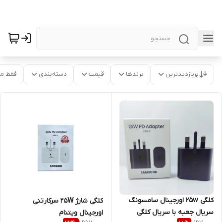
پربازدیدترین
برندها
قیمت
دسته‌بندی
فقط م
کلگی 25w اورجینال سامسونگ
کلگی شارژ 25W سرکارتنی
سریال جعبه با سریال کلگی
اورجینال ویتنام