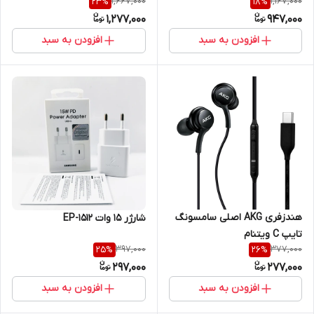
1,667,000
1,167,000
23
%
18
%
مطابقت 2024 فول آیسی
1,277,000
947,000
سوپرفست
افزودن به سبد
افزودن به سبد
هندزفری AKG اصلی سامسونگ
شارژر 15 وات EP-1512
تایپ C ویتنام
397,000
377,000
25
%
26
%
297,000
277,000
افزودن به سبد
افزودن به سبد