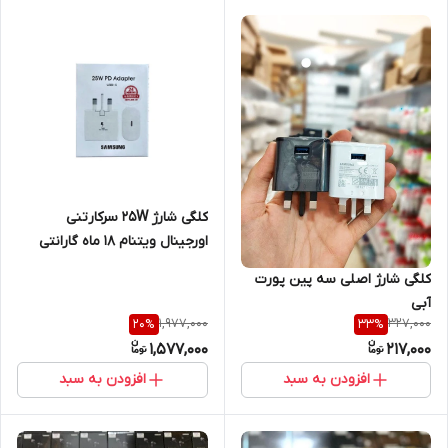
کلگی شارژ 25W سرکارتنی
اورجینال ویتنام 18 ماه گارانتی
کلگی شارژ اصلی‌‌ سه پین پورت
آبی
1,977,000
327,000
20
%
33
%
1,577,000
217,000
افزودن به سبد
افزودن به سبد