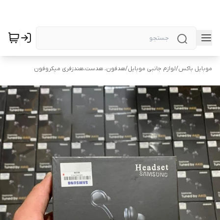
موبایل باکس
/
لوازم جانبی موبایل
/
هدفون، هدست،هندزفری میکروفون