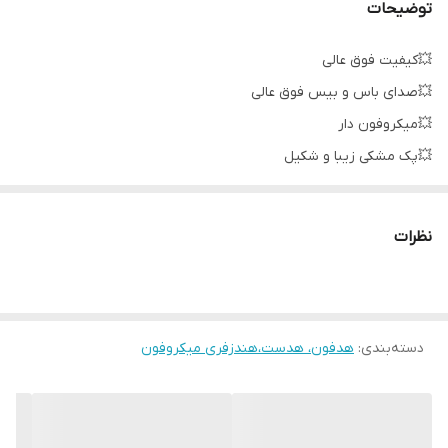
توضیحات
💥کیفیت فوق عالی
💥صدای باس و بیس فوق عالی
💥میکروفون دار
💥پک مشکی زیبا و شکیل
💥پک و بسته بندی جدید
💥برند AKG
نظرات
💥دارای 4 سر ژله ای اضافی
💥دارای کلید کم و زیاد کردن صدا
💥دارای کلید قطع و وصل موزیک و تماس
دسته‌بندی
:
💥جوابدهی روی تمامی مدل ها
هدفون، هدست،هندزفری میکروفون
💥ویتنام