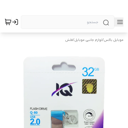
موبایل باکس
/
لوازم جانبی موبایل
/
فلش