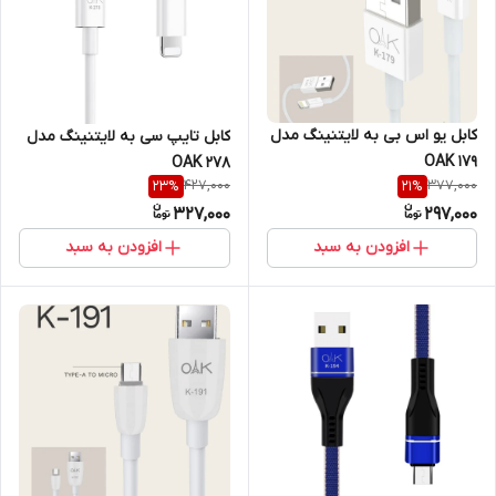
کابل یو اس بی به لایتنینگ مدل
کابل تایپ سی به لایتنینگ مدل
OAK 179
278 OAK
427,000
377,000
23
%
21
%
327,000
297,000
افزودن به سبد
افزودن به سبد