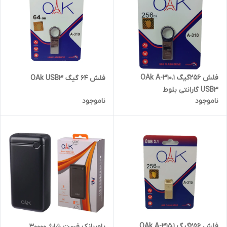
فلش 256گیگ 1.OAk A-310
فلش 64 گیگ OAk USB3
USB3 گارانتی بلوط
ناموجود
ناموجود
فلش 256گیگ 1.OAk A-315
پاوربانک فست شارژ 30000