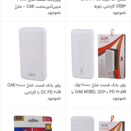
USB3 گارانتی بلوط
میلی‌آمپرساعت OAK – شارژ
ناموجود
ناموجود
سریع و مطمئن با تکنولوژی QC
و PD 20W
پاور بانک فست شارژ 20000 اوک
پاور بانک فست شارژ 20000 OAK
OAK NOBEL QC3.0 PD 22.5W با
QC PD 20W با گارانتی
ناموجود
ناموجود
گارانتی