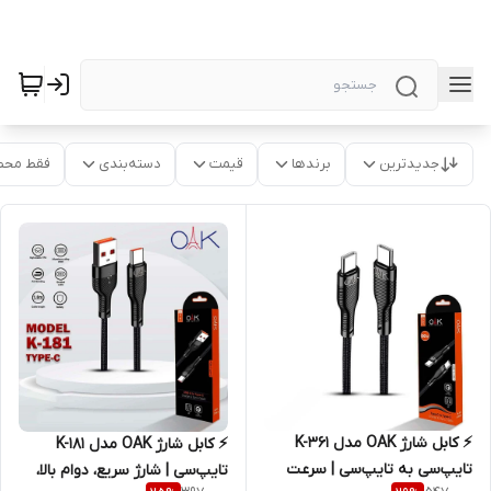
جدیدترین
برندها
قیمت
دسته‌بندی
فقط محص
⚡ کابل شارژ OAK مدل K-361
⚡ کابل شارژ OAK مدل K-181
تایپ‌سی به تایپ‌سی | سرعت
تایپ‌سی | شارژ سریع، دوام بالا،