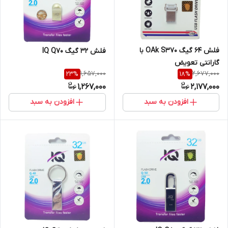
فلش 64 گیگ OAk S370 با
فلش 32 گیگ IQ Q70
گارانتی تعویض
1,657,000
2,677,000
23
%
18
%
1,267,000
2,177,000
افزودن به سبد
افزودن به سبد