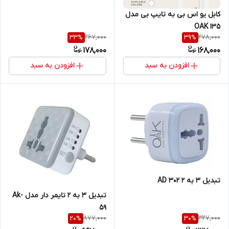
کابل یو اس بی به تایپ بی مدل
OAK 135
267,000
278,000
33
%
39
%
178,000
168,000
افزودن به سبد
افزودن به سبد
تبدیل 3 به 2 AD 302
تبدیل 3 به 2 تایمر دار مدل Ak-
59
877,000
327,000
20
%
30
%