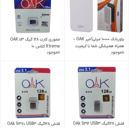
پاوربانک 10000 میلی‌آمپر OAK –
مموری کارت 128 گیگ OAK u3
همراه همیشگی شما با کیفیت
Xtreme کلاس 10
ناموجود
ناموجود
فلش 128گیگ OAk S312 USB3
فلش 128گیگ OAk S370 USB3