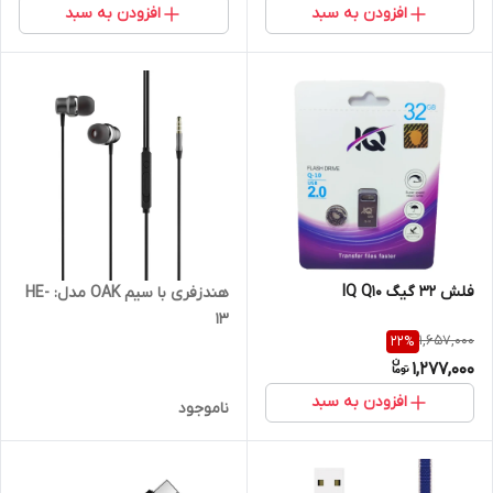
افزودن به سبد
افزودن به سبد
فلش 32 گیگ IQ Q10
هندزفری با سیم OAK مدل: HE-
13
1,657,000
22
%
1,277,000
افزودن به سبد
ناموجود