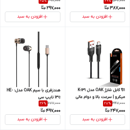
397,000
547,000
25
%
29
%
بی‌نظیر، کیفیت فوق‌العاده
کیفیت تضمینی
297,000
387,000
افزودن به سبد
افزودن به سبد
🔌 کابل شارژ OAK مدل K-131
هندزفری با سیم OAK مدل: HE-
میکرو | سرعت بالا و دوام عالی
13c تایپ سی
677,000
347,000
26
%
28
%
497,000
247,000
افزودن به سبد
افزودن به سبد