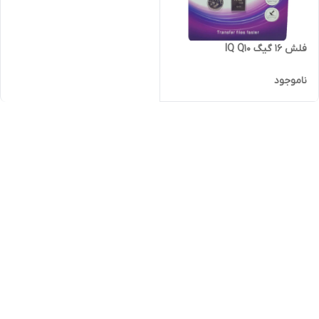
فلش 16 گیگ IQ Q10
ناموجود