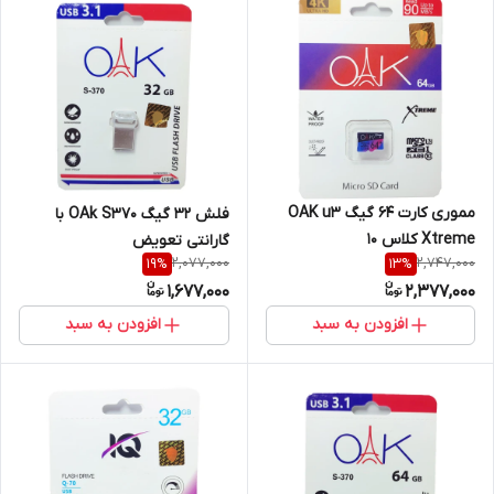
مموری کارت 64 گیگ OAK u3
فلش 32 گیگ OAk S370 با
Xtreme کلاس 10
گارانتی تعویض
2,077,000
2,747,000
19
%
13
%
1,677,000
2,377,000
افزودن به سبد
افزودن به سبد