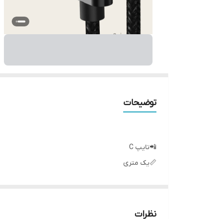
توضیحات
📲تایپ C
📏یک متری
🔎متریال نایلون بافته شده
🔗سرسوکت فلزی
〽️انتقال دیتا فست
نظرات