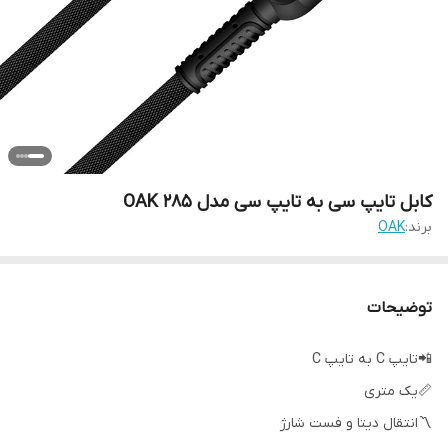
کابل تایپ سی به تایپ سی مدل 285 OAK
برند:
OAK
توضیحات
📲تایپ C به تایپ C
📏یک متری
〽️انتقال دیتا و فست شارژ