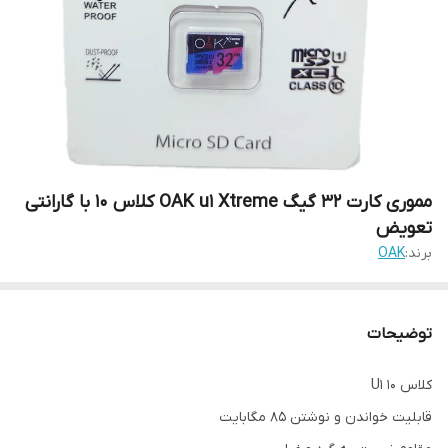
مموری کارت 32 گیگ OAK u1 Xtreme کلاس 10 با گارانتی
تعویض
برند:
OAK
توضیحات
کلاس 10 U1
قابلیت خواندن و نوشتن 85 مگابایت