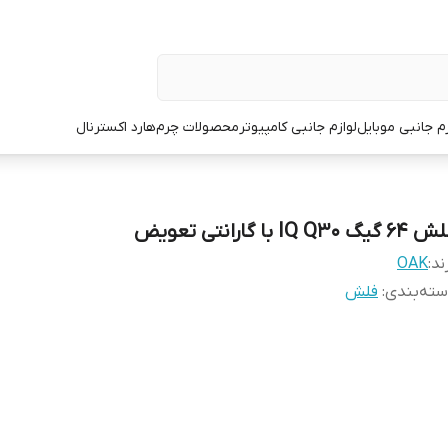
زم جانبی موبایل
لوازم جانبی کامپیوتر
محصولات چرم
هارد اکسترنال
 گیگ IQ Q30 با گارانتی تعویض
ند:
OAK
ته‌بندی
:
فلش