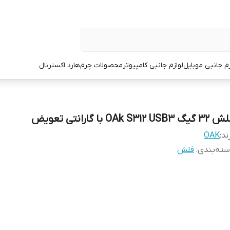
زم جانبی موبایل
لوازم جانبی کامپیوتر
محصولات چرم
هارد اکسترنال
گیگ OAk S312 USB3 با گارانتی تعویض
ند:
OAK
ته‌بندی
:
فلش