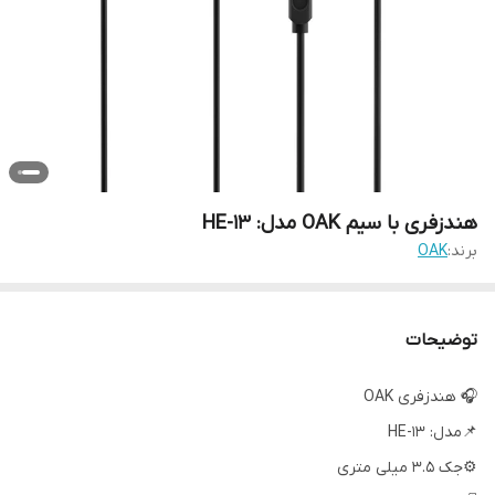
هندزفری با سیم OAK مدل: HE-13
برند:
OAK
توضیحات
🎧 هندزفری OAK
📌مدل: HE-13
⚙️جک 3.5 میلی متری