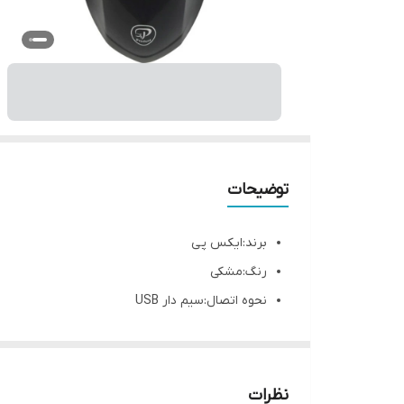
توضیحات
برند:ایکس پی
رنگ:مشکی
نحوه اتصال:سیم دار USB
نوع کاربری:عادی
نظرات