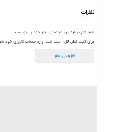
_ ظرفیت باتری: 300 میلی آمپر ساعت
نظرات
قابلیت ها:
_ برقراری تماس و نمایش پیام ها
شما هم درباره این محصول نظر خود را بنویسید.
_ مدت زمان استفاده: 7 تا 10 روز
برای ثبت نظر، لازم است ابتدا وارد حساب کاربری خود شو
_ IP68: ضد آب هنگام شستن دست، شنا کردن و بارش باران
افزودن نظر
_ پشتیبانی از 22 زبان از جمله فارسی
_ دارای ویژگی های ثبت فعالیت ورزشی، ضربان قلب، اع