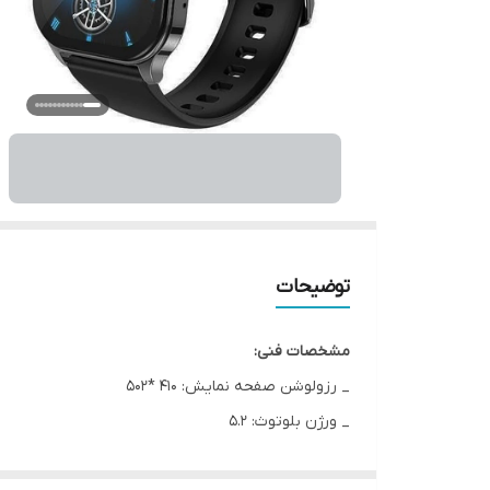
توضیحات
مشخصات فنی:
_ رزولوشن صفحه نمایش: 410 *502
_ ورژن بلوتوث: 5.2
_ نوع صفحه نمایش: AMOLED