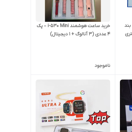
اعت هوشمند R7 ultera 2 با 7 بند
خرید ساعت هوشمند i-530 Mini – پک
۴ عددی (۳ آنالوگ + ۱ دیجیتال)
ناموجود