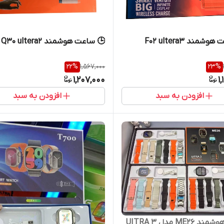
شمند F02 ultera3
🕒 ساعت هوشمند Q30 ultera2
22
%
1,567,000
23
%
1,207,000
1
افزودن به سبد
افزودن به سبد
ساعت هوشمند ME26 مدل UITRA 3