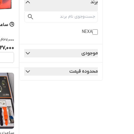
برند
🕒 ساعت هو
NEXA
1,467,000
,127,000
موجودی
محدوده قیمت