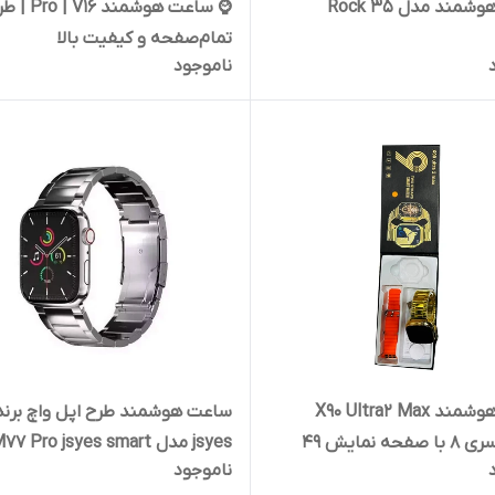
مند مدل Rock 35
⌚ ساعت هوشمند 16
تمام‌صفحه و کیفیت بالا
ناموجود
ساعت هوشمند X90 Ultra2 Max
ساعت هوشمند طرح اپل واچ برند
نسخه سری 8 با صفحه نمایش 49
jsyes مدل 77 Pro jsyes smart
ناموجود
ری
watch