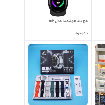
مچ بند هوشمند مدل m6
ناموجود