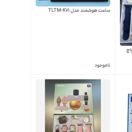
ساعت هوشمند مدل TLTM-K71
رت واچ
ناموجود