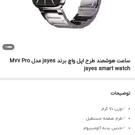
ساعت هوشمند طرح اپل واچ برند jsyes مدل M77 Pro
jsyes smart watch
توضیحات
✅وزن 70 گرم
✅فرم صفحه مستطیل
✅جنس بدنه آلومینیوم