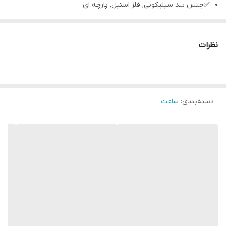
✅جنس بند سیلیکونی, فلز استیل, پارچه ای
✅نوع قفل بند پین بند
✅رنگ مشکی, نقره ای
نظرات
✅صفحه نمایش رنگی
✅صفحه نمایش لمسی
✅قابلیت مکالمه مستقیم
دسته‌بندی
:
ساعت
✅مکالمه از طریق بلوتوث
✅قابلیت پخش و کنترل موسیقی
✅اتصالات Bluetooth, NFC
✅کنترل موزیک
✅شمارش ضربان قلب
✅فشارسنج (Barometer)
✅ گام شمار
✅ نوار قلب