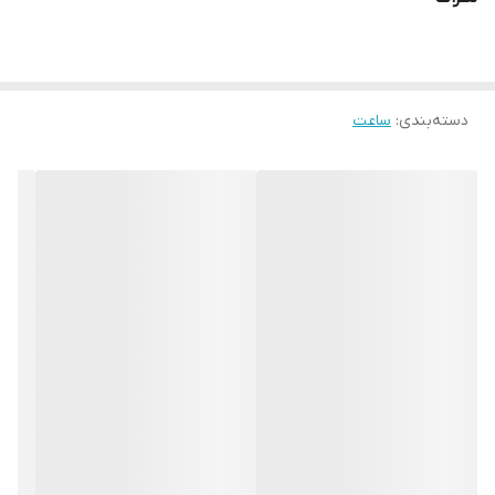
نمایشگر ۲.۲۱ اینچی با کیفیت بالا
۷ بند قابل تعویض
در رنگ‌ها و جنس‌های متنوع، مناسب برای هر
سلیقه‌ای
دسته‌بندی
:
ساعت
سنسورهای سلامتی و ورزشی
: گام‌شمار، ضربان قلب، پایش خواب و...
نمایش وضعیت آب‌وهوا و نوتیفیکیشن‌ها
سازگار با گوشی‌های اندروید و iOS
دارای شارژر وایرلس + کابل USB
در جعبه
چرا ME26 انتخاب خوبی است؟
این ساعت ترکیبی از طراحی مشابه اپل واچ با امکانات کاربردی و قیمتی
اقتصادی است. چه برای استفاده روزمره، چه برای ورزش و تناسب اندام،
ME26 می‌تونه همراهی هوشمند برای شما باشه.