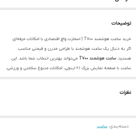
توضیحات
خرید ساعت هوشمند T700 | اسمارت واچ اقتصادی با امکانات حرفه‌ای
اگر به دنبال یک ساعت هوشمند با طراحی مدرن و قیمتی مناسب
هستید،
ساعت هوشمند T700
می‌تواند بهترین انتخاب شما باشد. این
ساعت با صفحه نمایش بزرگ ۲.۱ اینچی، امکانات متنوع سلامتی و ورزشی،
و مجموعه‌ای از بندهای متنوع عرضه می‌شود تا بتوانید استایل دلخواه
خود را انتخاب کنید.
نظرات
ویژگی‌های ساعت هوشمند T700
صفحه نمایش ۲.۱ اینچی Infinity Display
با کیفیت بالا
ردیابی سلامتی
شامل ضربان قلب، فشار خون و پایش خواب
دسته‌بندی
:
ساعت
مدهای ورزشی متنوع
برای فعالیت‌های روزانه